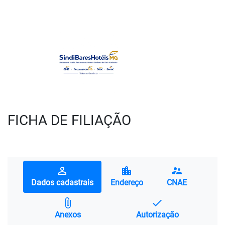
FICHA DE FILIAÇÃO
perm_identity
location_city
supervisor_account
Dados cadastrais
Endereço
CNAE
attach_file
done
Anexos
Autorização